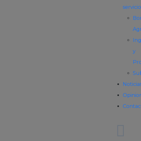
servicio
Bo
Agr
Ing
y
Pr
Su
Noticia
Opinio
Contac