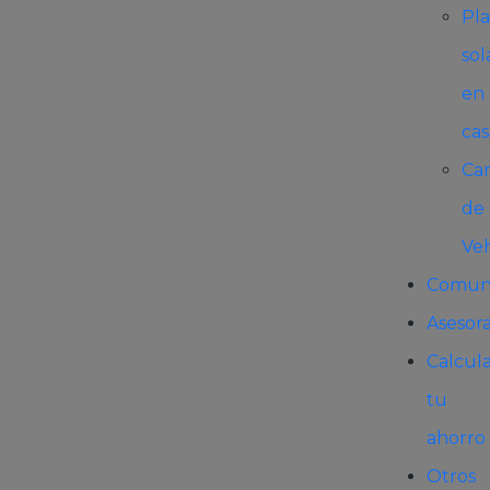
Pla
sol
en
cas
Ca
de
Ve
Comun
Asesor
Calcul
tu
ahorro
Otros