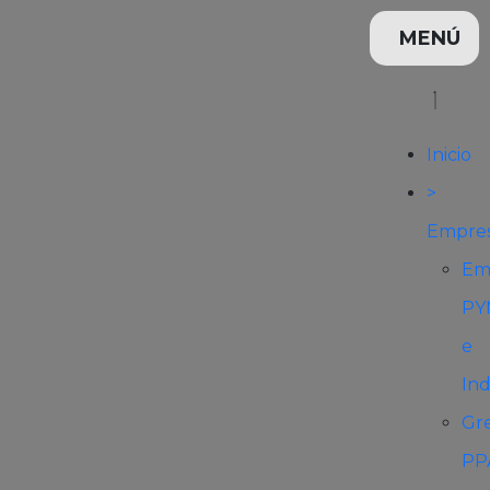
Inicio
>
Empre
Em
PY
e
Ind
Gr
PP