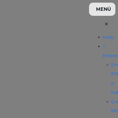
Inicio
>
Empre
Em
PY
e
Ind
Gr
PP