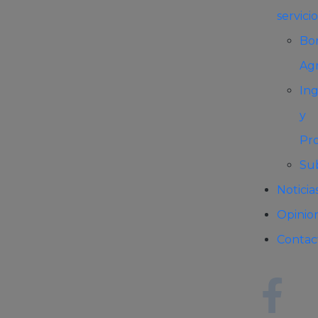
servicio
Bo
Agr
Ing
y
Pr
Su
Noticia
Opinio
Contac