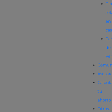
Pla
sol
en
cas
Ca
de
Ve
Comun
Asesor
Calcul
tu
ahorro
Otros